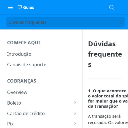
Guias
Dúvidas frequentes
Dúvidas
COMECE AQUI
frequente
Introdução
s
Canais de suporte
COBRANÇAS
1. O que acontece 
Overview
o valor total do spl
for maior que o va
Boleto
da transação?
Ciclo de vida
Cartão de crédito
A transação será
Alteração de boleto
Ciclo de vida
recusada. Os valore
Pix