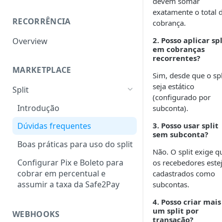
devem somar
Dados para geração em
Produtos e Bandeiras
Ciclo de vida
exatamente o total 
Sandbox
Suportadas
RECORRÊNCIA
cobrança.
MED no Pix: O que é e como
Programa de retentativa das
evitar contestações
2. Posso aplicar spl
Overview
bandeiras
em cobranças
recorrentes?
Autenticação 3DS
MARKETPLACE
Sim, desde que o spl
Bandeiras disponíveis
Tarifas da bandeira
seja estático
Split
(configurado por
Tabela do ECI
Introdução
subconta).
Cartões de teste para a
3. Posso usar split
Dúvidas frequentes
autenticação 3DS
sem subconta?
Boas práticas para uso do split
Códigos de retorno
Não. O split exige q
Configurar Pix e Boleto para
os recebedores est
cobrar em percentual e
cadastrados como
assumir a taxa da Safe2Pay
subcontas.
4. Posso criar mais
um split por
WEBHOOKS
transação?