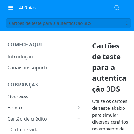
Guias
Cartões de teste para a autenticação 3DS
Cartões
COMECE AQUI
de teste
Introdução
para a
Canais de suporte
autentica
COBRANÇAS
ção 3DS
Overview
Utilize os cartões
Boleto
de
teste
abaixo
para simular
Ciclo de vida
Cartão de crédito
diversos cenários
Alteração de boleto
no ambiente de
Ciclo de vida