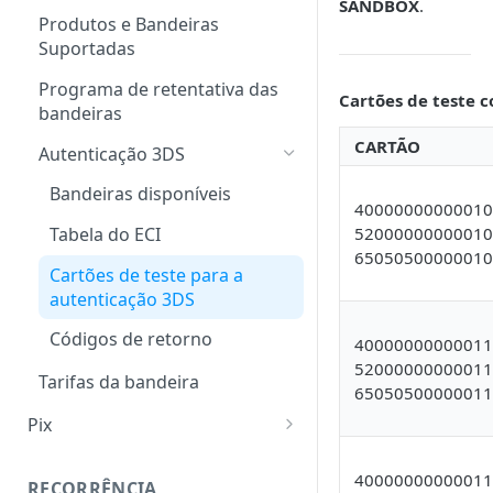
SANDBOX
.
Dados para geração em
Produtos e Bandeiras
Sandbox
Suportadas
Programa de retentativa das
Cartões de teste 
bandeiras
CARTÃO
Autenticação 3DS
Bandeiras disponíveis
40000000000010
52000000000010
Tabela do ECI
65050500000010
Cartões de teste para a
autenticação 3DS
Códigos de retorno
40000000000011
52000000000011
Tarifas da bandeira
65050500000011
Pix
Ciclo de vida
40000000000011
RECORRÊNCIA